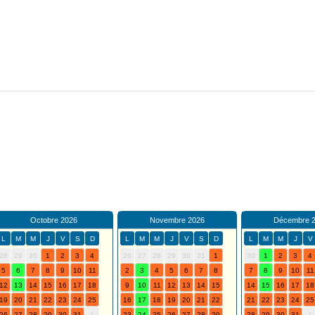
Octobre 2026
Novembre 2026
Décembre 
L
M
M
J
V
S
D
L
M
M
J
V
S
D
L
M
M
J
V
28
29
30
1
2
3
4
26
27
28
29
30
31
1
30
1
2
3
4
5
6
7
8
9
10
11
2
3
4
5
6
7
8
7
8
9
10
11
12
13
14
15
16
17
18
9
10
11
12
13
14
15
14
15
16
17
18
19
20
21
22
23
24
25
16
17
18
19
20
21
22
21
22
23
24
25
26
27
28
29
30
31
1
23
24
25
26
27
28
29
28
29
30
31
1