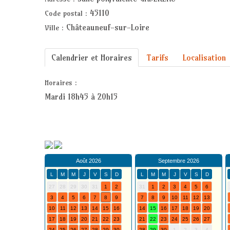
45110
Code postal :
Châteauneuf-sur-Loire
Ville :
Calendrier et Horaires
Tarifs
Localisation
Horaires :
Mardi 18h45 à 20h15
Août 2026
Septembre 2026
L
M
M
J
V
S
D
L
M
M
J
V
S
D
27
28
29
30
31
1
2
31
1
2
3
4
5
6
3
4
5
6
7
8
9
7
8
9
10
11
12
13
10
11
12
13
14
15
16
14
15
16
17
18
19
20
17
18
19
20
21
22
23
21
22
23
24
25
26
27
24
25
26
27
28
29
30
28
29
30
1
2
3
4