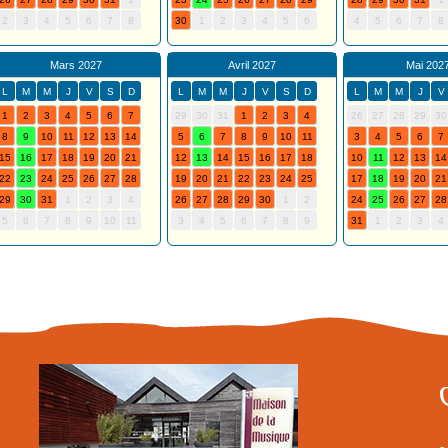
2
3
4
5
6
7
8
30
1
2
3
4
5
6
4
5
6
7
8
Mars 2027
Avril 2027
Mai 202
L
M
M
J
V
S
D
L
M
M
J
V
S
D
L
M
M
J
V
1
2
3
4
5
6
7
29
30
31
1
2
3
4
26
27
28
29
30
8
9
10
11
12
13
14
5
6
7
8
9
10
11
3
4
5
6
7
15
16
17
18
19
20
21
12
13
14
15
16
17
18
10
11
12
13
14
22
23
24
25
26
27
28
19
20
21
22
23
24
25
17
18
19
20
21
29
30
31
1
2
3
4
26
27
28
29
30
1
2
24
25
26
27
28
5
6
7
8
9
10
11
3
4
5
6
7
8
9
31
1
2
3
4