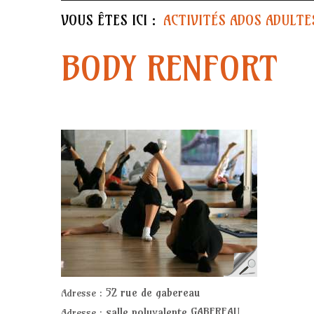
VOUS ÊTES ICI :
ACTIVITÉS ADOS ADULTE
BODY RENFORT
52 rue de gabereau
Adresse :
salle polyvalente GABEREAU
Adresse :