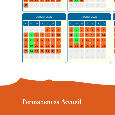
31
1
2
3
4
5
6
5
6
7
8
9
10
11
Janvier 2027
Février 2027
L
M
M
J
V
S
D
L
M
M
J
V
S
D
28
29
30
31
1
2
3
1
2
3
4
5
6
7
4
5
6
7
8
9
10
8
9
10
11
12
13
14
11
12
13
14
15
16
17
15
16
17
18
19
20
21
18
19
20
21
22
23
24
22
23
24
25
26
27
28
25
26
27
28
29
30
31
1
2
3
4
5
6
7
1
2
3
4
5
6
7
8
9
10
11
12
13
14
Permanences Accueil