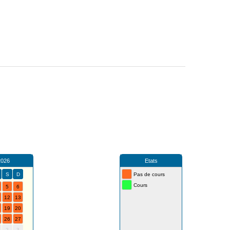
2026
Etats
S
D
Pas de cours
Cours
5
6
12
13
19
20
26
27
2
3