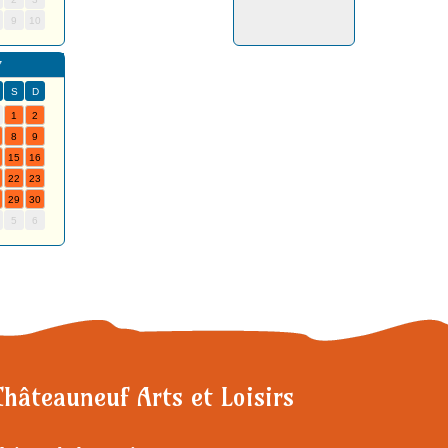
9
10
7
S
D
1
2
8
9
15
16
22
23
29
30
5
6
Châteauneuf Arts et Loisirs