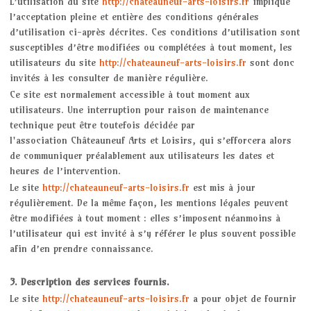
L’utilisation du site
http://chateauneuf-arts-loisirs.fr
implique
AQUACAL MODERE
l’acceptation pleine et entière des conditions générales
d’utilisation ci-après décrites. Ces conditions d’utilisation sont
BODY-RENFORT
susceptibles d’être modifiées ou complétées à tout moment, les
utilisateurs du site
http://chateauneuf-arts-loisirs.fr
sont donc
DESSIN / PEINTURE
invités à les consulter de manière régulière.
Ce site est normalement accessible à tout moment aux
GYM DOUCE
utilisateurs. Une interruption pour raison de maintenance
technique peut être toutefois décidée par
GYM DYNAMIQUE
l'association Châteauneuf Arts et Loisirs, qui s’efforcera alors
de communiquer préalablement aux utilisateurs les dates et
MARCHE NORDIQUE
heures de l’intervention.
Le site
http://chateauneuf-arts-loisirs.fr
est mis à jour
régulièrement. De la même façon, les mentions légales peuvent
PILATES
être modifiées à tout moment : elles s’imposent néanmoins à
l’utilisateur qui est invité à s’y référer le plus souvent possible
QI GONG
afin d’en prendre connaissance.
RELAXOSOPHROLOGIE
3. Description des services fournis.
Le site
http://chateauneuf-arts-loisirs.fr
a pour objet de fournir
FITBALL