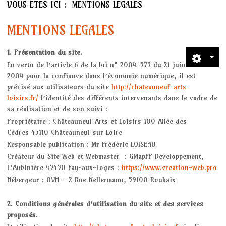
VOUS ÊTES ICI :
MENTIONS LÉGALES
Accueil
MENTIONS LEGALES
Activités Enfants
1. Présentation du site.
DESSIN / PEINTURE
En vertu de l’article 6 de la loi n° 2004-575 du 21 juin
2004 pour la confiance dans l’économie numérique, il est
GYM MOTRICITE
précisé aux utilisateurs du site
http://chateauneuf-arts-
loisirs.fr/
l’identité des différents intervenants dans le cadre de
PARTY DANCE
sa réalisation et de son suivi :
Propriétaire : Châteauneuf Arts et Loisirs 100 Allée des
DESSIN MANGA
Cèdres 45110 Châteauneuf sur Loire
Responsable publication : Mr Frédéric LOISEAU
Activités Ados Adultes
Créateur du Site Web et Webmaster : GMapFP Développement,
L'Aubinière 45450 Fay-aux-Loges :
https://www.creation-web.pro
Hébergeur : OVH – 2 Rue Kellermann, 59100 Roubaix
AQUACAL DYNAMIQUE
2. Conditions générales d’utilisation du site et des services
AQUACAL CARDIO
proposés.