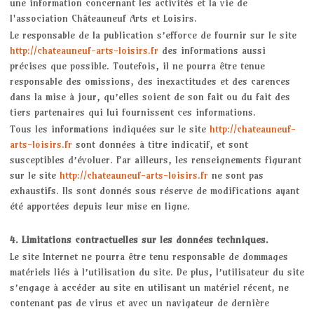
une information concernant les activités et la vie de
l'association Châteauneuf Arts et Loisirs.
RENFORT & STRETCHING
Le responsable de la publication s’efforce de fournir sur le site
http://chateauneuf-arts-loisirs.fr
des informations aussi
STEP
précises que possible. Toutefois, il ne pourra être tenue
responsable des omissions, des inexactitudes et des carences
STRETCHING
dans la mise à jour, qu’elles soient de son fait ou du fait des
tiers partenaires qui lui fournissent ces informations.
Jeux de Société
Tous les informations indiquées sur le site
http://chateauneuf-
arts-loisirs.fr
sont données à titre indicatif, et sont
susceptibles d’évoluer. Par ailleurs, les renseignements figurant
YOGA
sur le site
http://chateauneuf-arts-loisirs.fr
ne sont pas
exhaustifs. Ils sont donnés sous réserve de modifications ayant
BODY ZEN
été apportées depuis leur mise en ligne.
L'association
4. Limitations contractuelles sur les données techniques.
Le site Internet ne pourra être tenu responsable de dommages
Les News
matériels liés à l’utilisation du site. De plus, l’utilisateur du site
s’engage à accéder au site en utilisant un matériel récent, ne
Nous contacter
contenant pas de virus et avec un navigateur de dernière