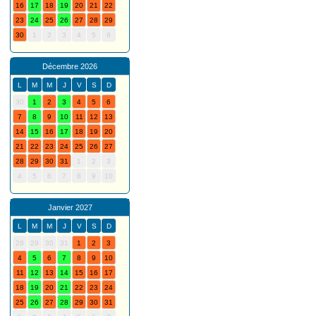
16
17
18
19
20
21
22
23
24
25
26
27
28
29
30
1
2
3
4
5
6
Décembre 2026
L
M
M
J
V
S
D
30
1
2
3
4
5
6
7
8
9
10
11
12
13
14
15
16
17
18
19
20
21
22
23
24
25
26
27
28
29
30
31
1
2
3
4
5
6
7
8
9
10
Janvier 2027
L
M
M
J
V
S
D
28
29
30
31
1
2
3
4
5
6
7
8
9
10
11
12
13
14
15
16
17
18
19
20
21
22
23
24
25
26
27
28
29
30
31