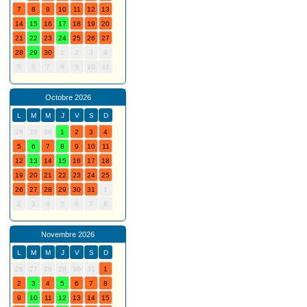
7
8
9
10
11
12
13
14
15
16
17
18
19
20
21
22
23
24
25
26
27
28
29
30
1
2
3
4
5
6
7
8
9
10
11
Octobre 2026
L
M
M
J
V
S
D
28
29
30
1
2
3
4
5
6
7
8
9
10
11
12
13
14
15
16
17
18
19
20
21
22
23
24
25
26
27
28
29
30
31
1
2
3
4
5
6
7
8
Novembre 2026
L
M
M
J
V
S
D
26
27
28
29
30
31
1
2
3
4
5
6
7
8
9
10
11
12
13
14
15