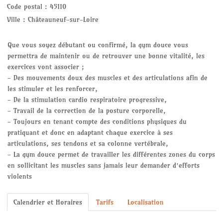
AQUACAL CARDIO
Code postal :
45110
Ville :
Châteauneuf-sur-Loire
AQUACAL MODERE
Que vous soyez débutant ou confirmé, la gym douce vous
BODY-RENFORT
permettra de maintenir ou de retrouver une bonne vitalité, les
exercices vont associer ;
DESSIN / PEINTURE
- Des mouvements doux des muscles et des articulations afin de
les stimuler et les renforcer,
GYM DOUCE
- De la stimulation cardio respiratoire progressive,
- Travail de la correction de la posture corporelle,
- Toujours en tenant compte des conditions physiques du
GYM DYNAMIQUE
pratiquant et donc en adaptant chaque exercice à ses
articulations, ses tendons et sa colonne vertébrale,
MARCHE NORDIQUE
- La gym douce permet de travailler les différentes zones du corps
en sollicitant les muscles sans jamais leur demander d’efforts
QI GONG
violents
RELAXOSOPHROLOGIE
Calendrier et Horaires
Tarifs
Localisation
FITBALL