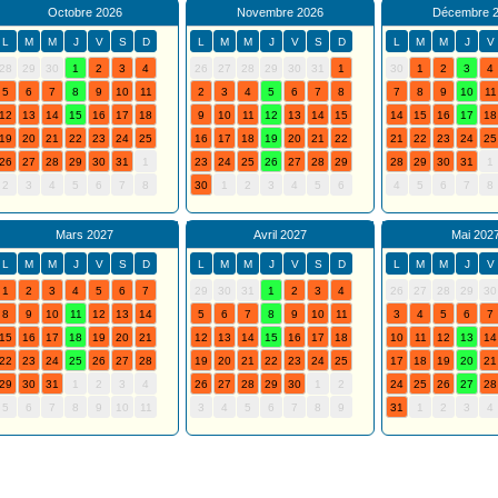
Octobre 2026
Novembre 2026
Décembre 
L
M
M
J
V
S
D
L
M
M
J
V
S
D
L
M
M
J
V
28
29
30
1
2
3
4
26
27
28
29
30
31
1
30
1
2
3
4
5
6
7
8
9
10
11
2
3
4
5
6
7
8
7
8
9
10
11
12
13
14
15
16
17
18
9
10
11
12
13
14
15
14
15
16
17
18
19
20
21
22
23
24
25
16
17
18
19
20
21
22
21
22
23
24
25
26
27
28
29
30
31
1
23
24
25
26
27
28
29
28
29
30
31
1
2
3
4
5
6
7
8
30
1
2
3
4
5
6
4
5
6
7
8
Mars 2027
Avril 2027
Mai 202
L
M
M
J
V
S
D
L
M
M
J
V
S
D
L
M
M
J
V
1
2
3
4
5
6
7
29
30
31
1
2
3
4
26
27
28
29
30
8
9
10
11
12
13
14
5
6
7
8
9
10
11
3
4
5
6
7
15
16
17
18
19
20
21
12
13
14
15
16
17
18
10
11
12
13
14
22
23
24
25
26
27
28
19
20
21
22
23
24
25
17
18
19
20
21
29
30
31
1
2
3
4
26
27
28
29
30
1
2
24
25
26
27
28
5
6
7
8
9
10
11
3
4
5
6
7
8
9
31
1
2
3
4