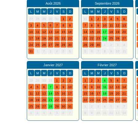
Août 2026
Septembre 2026
L
M
M
J
V
S
D
L
M
M
J
V
S
D
27
28
29
30
31
1
2
31
1
2
3
4
5
6
3
4
5
6
7
8
9
7
8
9
10
11
12
13
10
11
12
13
14
15
16
14
15
16
17
18
19
20
17
18
19
20
21
22
23
21
22
23
24
25
26
27
24
25
26
27
28
29
30
28
29
30
1
2
3
4
31
1
2
3
4
5
6
5
6
7
8
9
10
11
Janvier 2027
Février 2027
L
M
M
J
V
S
D
L
M
M
J
V
S
D
28
29
30
31
1
2
3
1
2
3
4
5
6
7
4
5
6
7
8
9
10
8
9
10
11
12
13
14
11
12
13
14
15
16
17
15
16
17
18
19
20
21
18
19
20
21
22
23
24
22
23
24
25
26
27
28
25
26
27
28
29
30
31
1
2
3
4
5
6
7
1
2
3
4
5
6
7
8
9
10
11
12
13
14