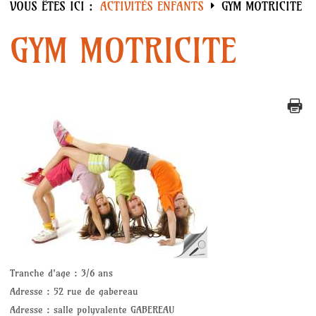
VOUS ÊTES ICI :
ACTIVITÉS ENFANTS
GYM MOTRICITE
Accueil
GYM MOTRICITE
Activités Enfants
DESSIN / PEINTURE
GYM MOTRICITE
PARTY DANCE
DESSIN MANGA
Activités Ados Adultes
AQUACAL DYNAMIQUE
Tranche d'age :
3/6 ans
AQUACAL CARDIO
Adresse :
52 rue de gabereau
Adresse :
salle polyvalente GABEREAU