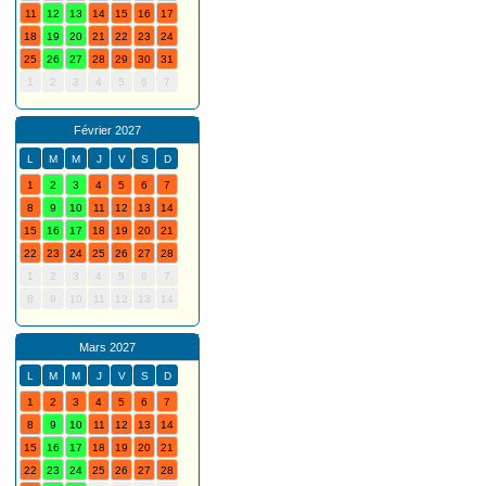
11
12
13
14
15
16
17
18
19
20
21
22
23
24
25
26
27
28
29
30
31
1
2
3
4
5
6
7
Février 2027
L
M
M
J
V
S
D
1
2
3
4
5
6
7
8
9
10
11
12
13
14
15
16
17
18
19
20
21
22
23
24
25
26
27
28
1
2
3
4
5
6
7
8
9
10
11
12
13
14
Mars 2027
L
M
M
J
V
S
D
1
2
3
4
5
6
7
8
9
10
11
12
13
14
15
16
17
18
19
20
21
22
23
24
25
26
27
28