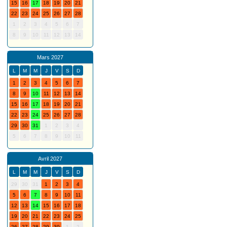
15
16
17
18
19
20
21
22
23
24
25
26
27
28
1
2
3
4
5
6
7
8
9
10
11
12
13
14
Mars 2027
L
M
M
J
V
S
D
1
2
3
4
5
6
7
8
9
10
11
12
13
14
15
16
17
18
19
20
21
22
23
24
25
26
27
28
29
30
31
1
2
3
4
5
6
7
8
9
10
11
Avril 2027
L
M
M
J
V
S
D
29
30
31
1
2
3
4
5
6
7
8
9
10
11
12
13
14
15
16
17
18
19
20
21
22
23
24
25
26
27
28
29
30
1
2