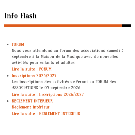
Accueil
Info flash
Activités Enfants
DESSIN / PEINTURE
FORUM
GYM MOTRICITE
Nous vous attendons au Forum des associations samedi 5
septembre à la Maison de la Musique avec de nouvelles
activités pour enfants et adultes
PARTY DANCE
Lire la suite : FORUM
Inscriptions 2026/2027
DESSIN MANGA
Les inscriptions des activités se feront au FORUM des
ASSOCIATIONS le 05 septembre 2026
GYM ENFANTS
Lire la suite : Inscriptions 2026/2027
REGLEMENT INTERIEUR
Règlement intérieur
Activités Ados Adultes
Lire la suite : REGLEMENT INTERIEUR
AQUACAL DYNAMIQUE