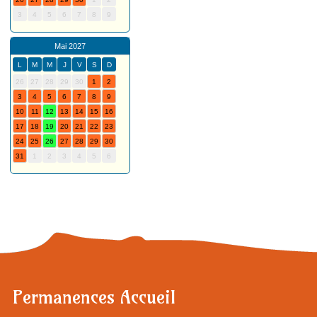
3
4
5
6
7
8
9
Mai 2027
L
M
M
J
V
S
D
26
27
28
29
30
1
2
3
4
5
6
7
8
9
10
11
12
13
14
15
16
17
18
19
20
21
22
23
24
25
26
27
28
29
30
31
1
2
3
4
5
6
Permanences Accueil