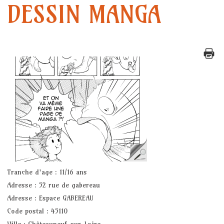
AQUACAL CARDIO
DESSIN MANGA
AQUACAL MODERE
BODY-RENFORT
DESSIN / PEINTURE
GYM DOUCE
GYM DYNAMIQUE
MARCHE NORDIQUE
QI GONG
Tranche d'age :
11/16 ans
Adresse :
52 rue de gabereau
RELAXOSOPHROLOGIE
Adresse :
Espace GABEREAU
Code postal :
45110
FITBALL
Ville :
Châteauneuf-sur-Loire