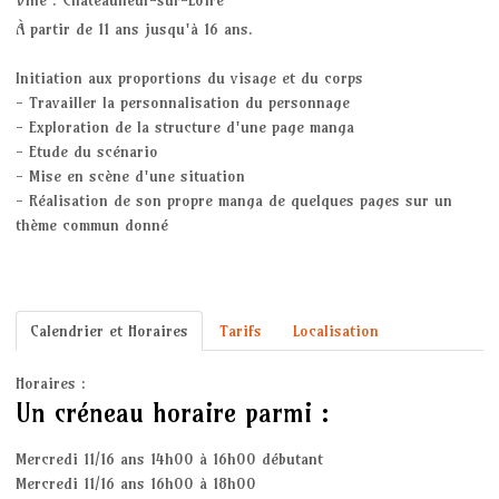
À partir de 11 ans jusqu'à 16 ans.
RENFORT & STRETCHING
Initiation aux proportions du visage et du corps
STEP
- Travailler la personnalisation du personnage
- Exploration de la structure d'une page manga
STRETCHING
- Etude du scénario
- Mise en scène d'une situation
- Réalisation de son propre manga de quelques pages sur un
Jeux de Société
thème commun donné
YOGA
BODY ZEN
Calendrier et Horaires
Tarifs
Localisation
L'association
Horaires :
Un créneau horaire parmi :
Les News
Mercredi 11/16 ans 14h00 à 16h00 débutant
Nous contacter
Mercredi 11/16 ans 16h00 à 18h00